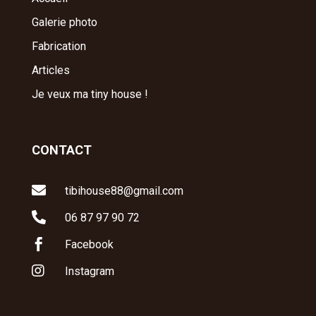
Galerie photo
Fabrication
Articles
Je veux ma tiny house !
CONTACT

tibihouse88@gmail.com

06 87 97 90 72

Facebook

Instagram