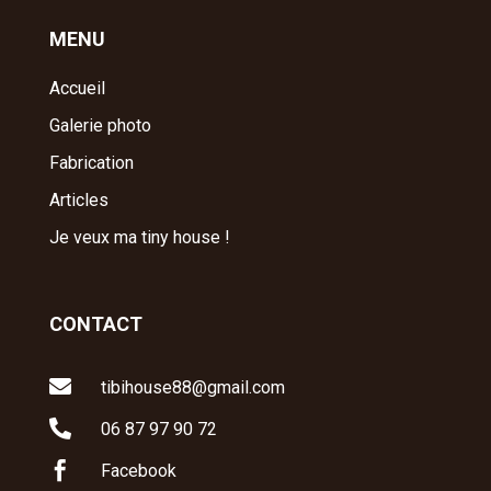
MENU
Accueil
Galerie photo
Fabrication
Articles
Je veux ma tiny house !
CONTACT

tibihouse88@gmail.com

06 87 97 90 72

Facebook