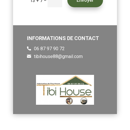
=
Envoyer
13 + 7
INFORMATIONS DE CONTACT
06 87 97 90 72

tibihouse88@gmail.com
