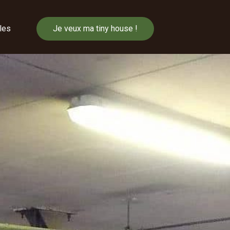
cles
Je veux ma tiny house !