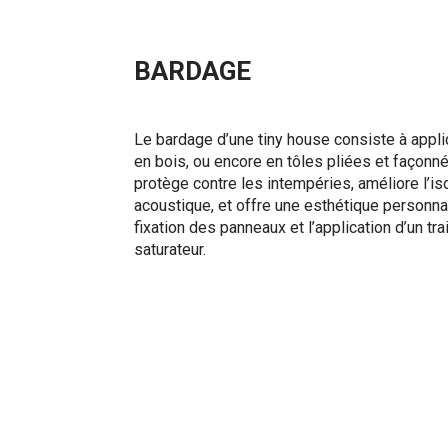
BARDAGE
Le bardage d’une tiny house consiste à appli
en bois, ou encore en tôles pliées et façonn
protège contre les intempéries, améliore l’is
acoustique, et offre une esthétique personnal
fixation des panneaux et l’application d’un tr
saturateur.
MONTAGE OSSATURE
Le montage de l’ossature d’une tiny house dé