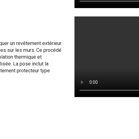
quer un revêtement extérieur
ées sur les murs. Ce procédé
olation thermique et
isée. La pose inclut la
aitement protecteur type
bute par la construction et