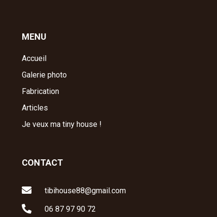
MENU
Accueil
Galerie photo
Fabrication
Articles
Je veux ma tiny house !
CONTACT

tibihouse88@gmail.com

06 87 97 90 72