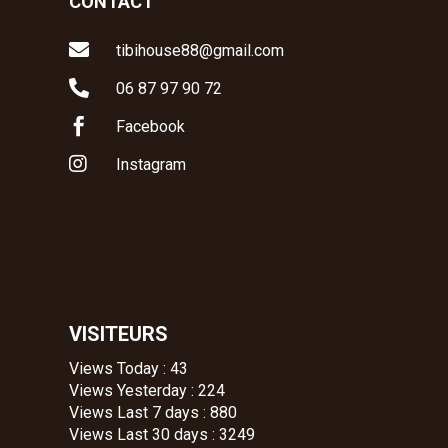
CONTACT

tibihouse88@gmail.com

06 87 97 90 72

Facebook

Instagram
VISITEURS
Views Today : 43
Views Yesterday : 224
Views Last 7 days : 880
Views Last 30 days : 3249