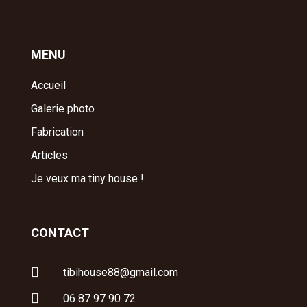
MENU
Accueil
Galerie photo
Fabrication
Articles
Je veux ma tiny house !
CONTACT

tibihouse88@gmail.com

06 87 97 90 72