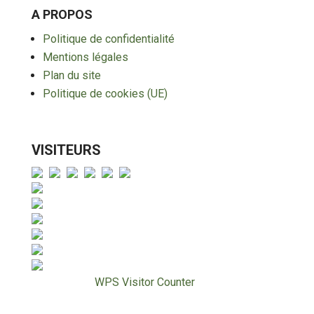
A PROPOS
Politique de confidentialité
Mentions légales
Plan du site
Politique de cookies (UE)
VISITEURS
Views Today : 6
Views Yesterday : 68
Views Last 7 days : 770
Views Last 30 days : 3082
Views This Year : 16876
Total views : 184274
Powered By
WPS Visitor Counter