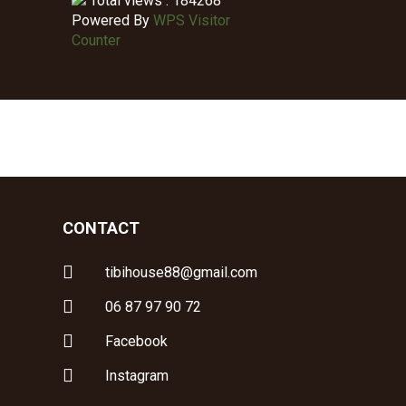
Total views : 184268
Powered By
WPS Visitor
Counter
CONTACT

tibihouse88@gmail.com

06 87 97 90 72

Facebook

Instagram