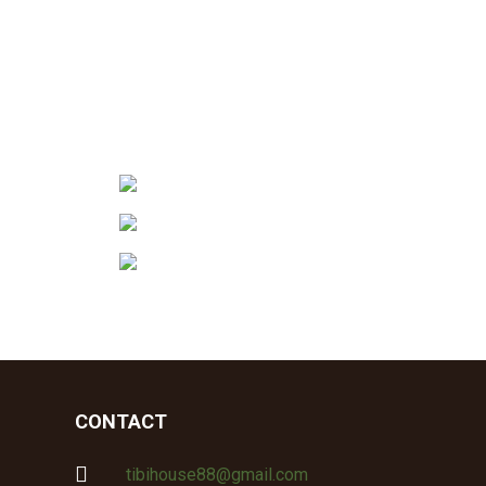
CONTACT

tibihouse88@gmail.com