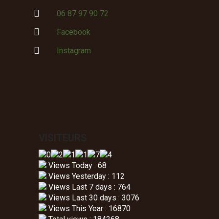

06 87 97 90 72

Facebook

Instagram
VISITEURS
Views Today : 68
Views Yesterday : 112
Views Last 7 days : 764
Views Last 30 days : 3076
Views This Year : 16870