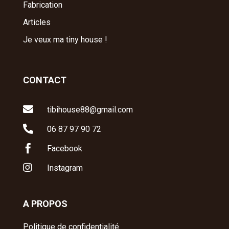
Fabrication
Articles
Je veux ma tiny house !
CONTACT

tibihouse88@gmail.com

06 87 97 90 72

Facebook

Instagram
A PROPOS
Politique de confidentialité